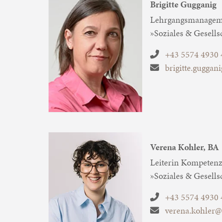
Brigitte Gugganig
Lehrgangsmanageme
»Soziales & Gesells
+43 5574 4930 
brigitte.guggan
Verena Kohler, BA
Leiterin Kompetenz
»Soziales & Gesells
+43 5574 4930 
verena.kohler@