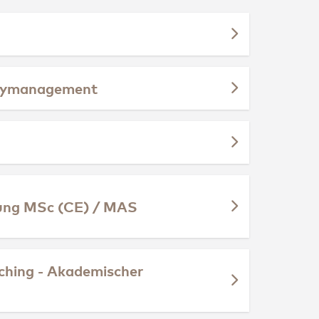
itymanagement
tung MSc (CE) / MAS
ching - Akademischer