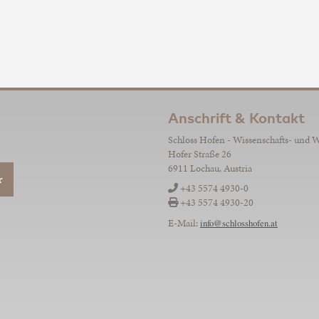
Anschrift & Kontakt
Schloss Hofen - Wissenschafts- und 
Hofer Straße 26
6911 Lochau, Austria
r
+43 5574 4930-0
+43 5574 4930-20
E-Mail:
info@schlosshofen.at