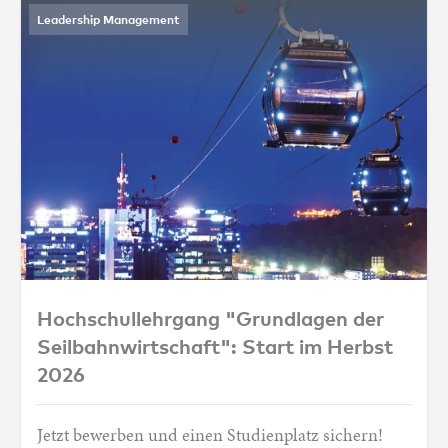
Leadership Management
Hochschullehrgang "Grundlagen der Seilba
Hochschullehrgang "Grundlagen der
Seilbahnwirtschaft": Start im Herbst
2026
Jetzt bewerben und einen Studienplatz sichern!