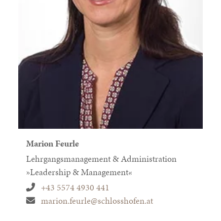
Marion Feurle
Lehrgangsmanagement & Administration
»Leadership & Management«
+43 5574 4930 441
marion.feurle@schlosshofen.at