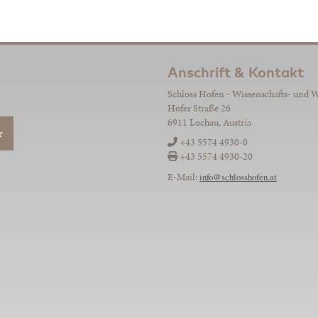
Anschrift & Kontakt
Schloss Hofen - Wissenschafts- und 
Hofer Straße 26
6911 Lochau, Austria
r
+43 5574 4930-0
+43 5574 4930-20
E-Mail:
info@schlosshofen.at