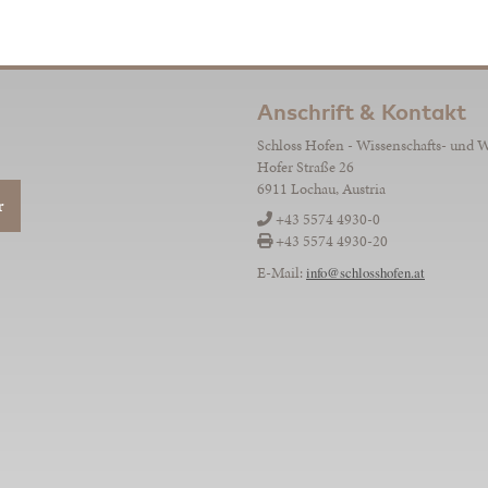
Anschrift & Kontakt
Schloss Hofen - Wissenschafts- und 
Hofer Straße 26
6911 Lochau, Austria
r
+43 5574 4930-0
+43 5574 4930-20
E-Mail:
info@schlosshofen.at