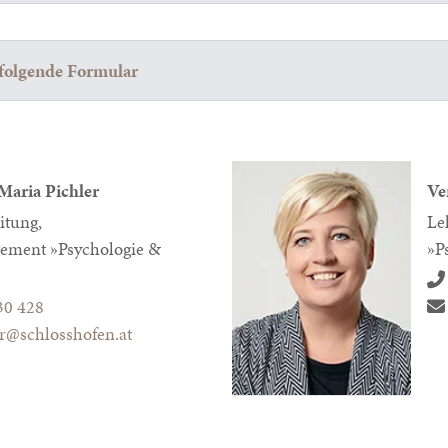
folgende Formular
Maria Pichler
Ve
itung,
Le
ement »Psychologie &
»P
30 428
er@schlosshofen.at