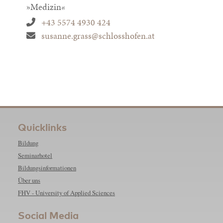
»Medizin«
+43 5574 4930 424
susanne.grass@schlosshofen.at
Quicklinks
Bildung
Seminarhotel
Bildungsinformationen
Über uns
FHV - University of Applied Sciences
Social Media