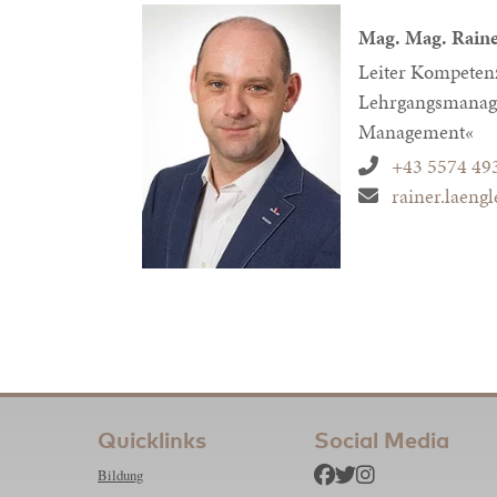
Mag. Mag.
Rain
Leiter Kompeten
Lehrgangsmanag
Management«
+43 5574 49
rainer.laeng
Quicklinks
Social Media
Bildung