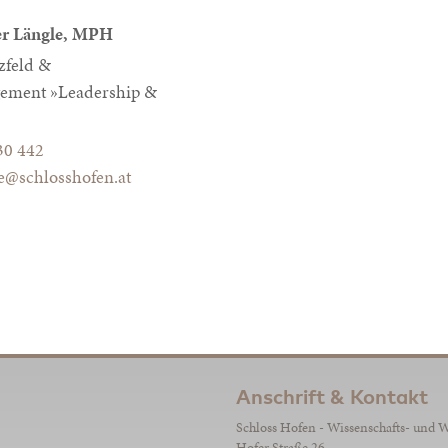
er Längle, MPH
zfeld &
ement »Leadership &
30 442
le@schlosshofen.at
Anschrift & Kontakt
Schloss Hofen - Wissenschafts- und 
Hofer Straße 26