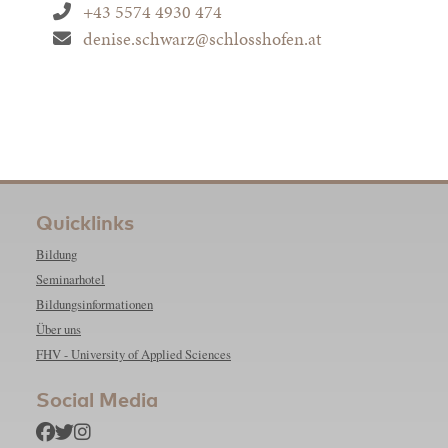
+43 5574 4930 474
denise.schwarz@schlosshofen.at
Quicklinks
Bildung
Seminarhotel
Bildungsinformationen
Über uns
FHV - University of Applied Sciences
Social Media