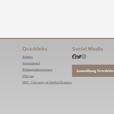
Quicklinks
Social Media
Bildung
Seminarhotel
Bildungsinformationen
Anmeldung Newslette
Über uns
FHV - University of Applied Sciences