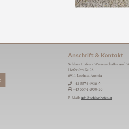
Anschrift & Kontakt
Schloss Hofen - Wissenschafts- und 
Hofer Straße 26
6911 Lochau, Austria
r
+43 5574 4930-0
+43 5574 4930-20
E-Mail:
info@schlosshofen.at