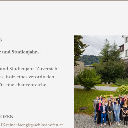
s
 und Studienjahr...
 und Studienjahr. Zuversicht
s, trotz eines verordneten
für eine chancenreiche
 HOFEN
,
rainer.laengle@schlosshofen.at